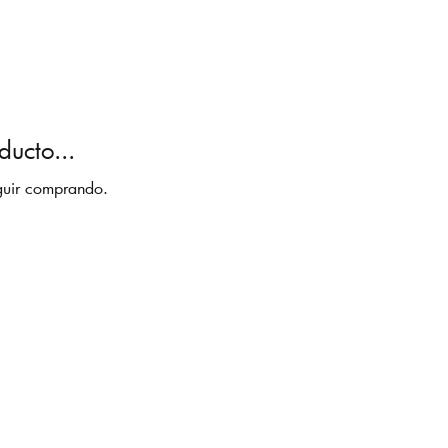
ucto...
eguir comprando.