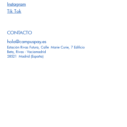
Instagram
Tik Tok
CONTACTO
hola@campuspay.es
Estación Rivas Futura, Calle Marie Curie, 7 Edificio
Beta, Rivas - Vaciamadrid
28521 Madrid (España)
Inicio
Nosotros
Soluciones
Membresías
Noticias