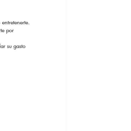
 entretenerte.
rte por 
ar su gasto 