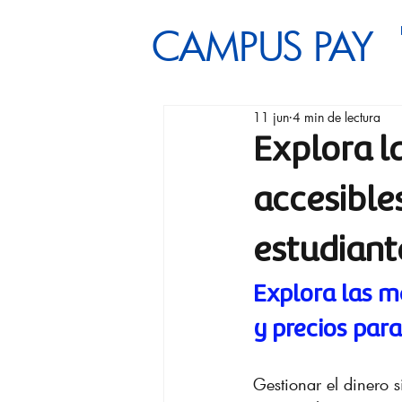
CAMPUS PAY
11 jun
4 min de lectura
Explora l
accesible
estudiant
Explora las me
y precios par
Gestionar el dinero s