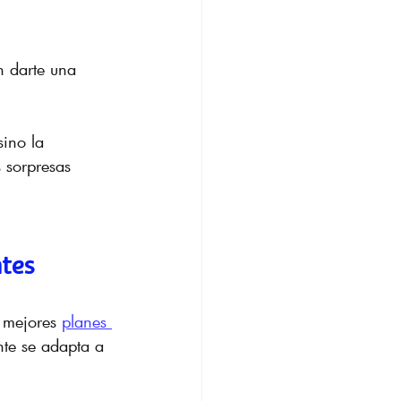
n darte una 
sino la 
s sorpresas 
ntes
 mejores 
planes 
nte se adapta a 