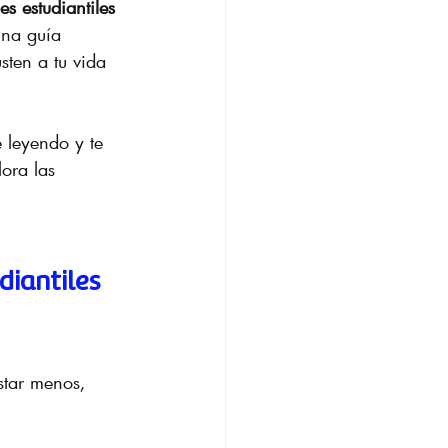
s estudiantiles 
una guía 
sten a tu vida 
 leyendo y te 
ora las 
diantiles 
star menos, 