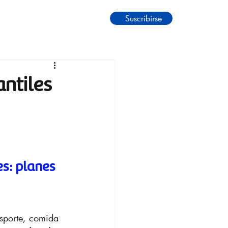
Suscribirse
ntiles
s: planes 
nsporte, comida 